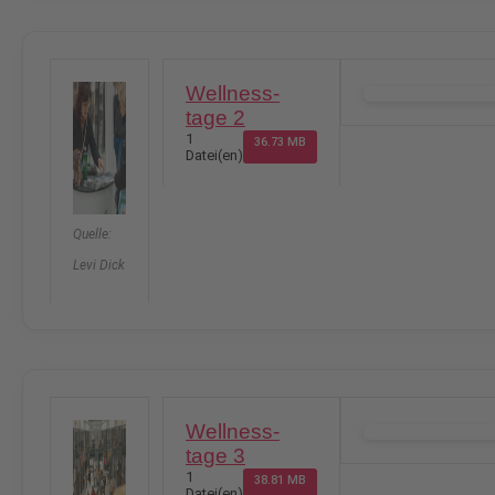
Wellness-
DOWNLOAD
tage 2
1
36.73 MB
Datei(en)
Quelle:
Levi Dick
Wellness-
DOWNLOAD
tage 3
1
38.81 MB
Datei(en)