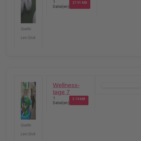
1
27.91 MB
Datei(en)
Quelle:
Levi Dick
Wellness-
DOWNLOAD
tage 7
1
3.74 MB
Datei(en)
Quelle:
Levi Dick