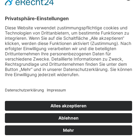
E-Mail schreiben
Telefon Center Management:
+49 9287 30 700 3 - 0
Montag bis Samstag
10.00 - 19.00 Uhr
Weitere Infos HIER!
Vermietung
KARRIERE
KONTAKT & ANFAHRT
COOKIE-EINSTELLUNGEN
IMPRESSUM
DATENSCHUTZ