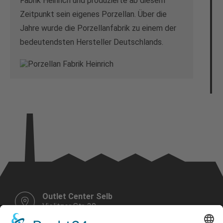
Fabrik Heinrich und produzierte ab diesem
Zeitpunkt sein eigenes Porzellan. Über die
Jahre wurde die Porzellanfabrik zu einem der
bedeutendsten Hersteller Deutschlands.
Outlet Center Selb
Vielitzer Str. 30
95100 Selb