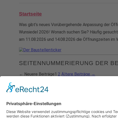
Startseite
Was gibt’s neues Vorübergehende Anpassung der Öffn
Wunsiedel 2026! Wonach suchen Sie? Häufig gesucht
am 11.08.2026 und 14.08.2026 die Öffnungzeiten im W
SEITENNUMMERIERUNG DER B
←
Neuere
Beiträge
1
2
Ältere
Beiträge
→
Outlet Center Selb
Vielitzer Str. 30
95100 Selb