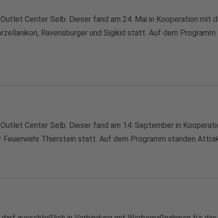
im Outlet Center Selb. Dieser fand am 24. Mai in Kooperation mi
zellanikon, Ravensburger und Sigikid statt. Auf dem Programm 
m Outlet Center Selb. Dieser fand am 14. September in Kooperati
Feuerwehr Thierstein statt. Auf dem Programm standen Attrakti
es darf ausschließlich in Verbindung mit Werbemaßnahmen für da