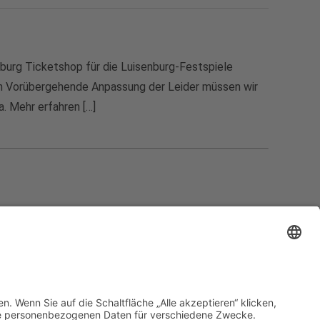
urg Ticketshop für die Luisenburg-Festspiele
n Vorübergehende Anpassung der Leider müssen wir
. Mehr erfahren […]
ag bis Samstag
Vermietung
- 19.00 Uhr
re Infos HIER!