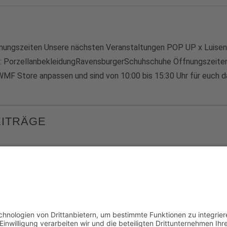
ungszeiten Unsere nächsten Veranstaltungen POP UP x Luisenb
: PorzellanbekleidungRavensburgerSchuhschuhe Öffnungszeite
MF Store anpassen und sind von 10:00 bis 15:30 Uhr für euch da
EITRÄGE
E-Mail schreiben
Mont
Telefon Center Management:
10.00 
+49 9287 30 700 3 - 0
Weite