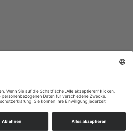
ag bis Samstag
Vermietung
- 19.00 Uhr
re Infos HIER!
COOKIE-EINSTELLUNGEN
IMPRESSUM
DATENSCHUTZ