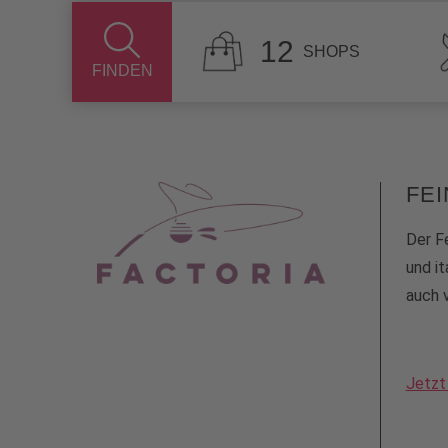
12
SHOPS
FINDEN
FEI
Der Fe
und it
auch 
Jetzt