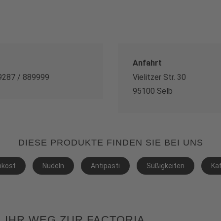
Anfahrt
9287 / 889999
Vielitzer Str. 30
95100 Selb
DIESE PRODUKTE FINDEN SIE BEI UNS
nkost
Nudeln
Antipasti
Süßigkeiten
Kaf
IHR WEG ZUR FACTORIA