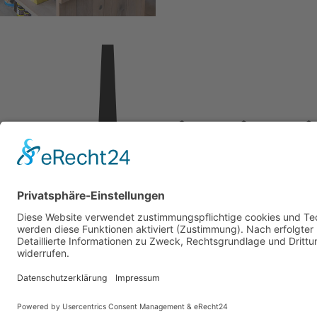
Outlet Center Selb
Vielitzer Str. 30
95100 Selb
KARRIERE
KONTAKT & ANFAHRT