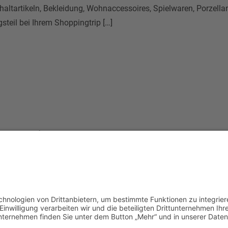
shaltartikeln, Bekleidung, Wohnaccessoires, Spielwaren, Porzellan
steil bei Ihrem Shoppingtrip […]
E-Mail schreiben
Monta
Telefon Center Management:
10.00
+49 9287 30 700 3 - 0
Weiter