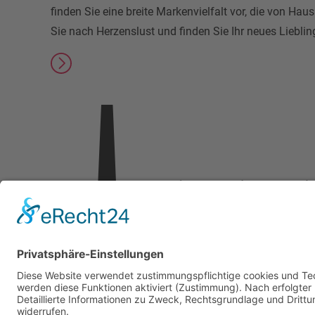
finden Sie eine breite Markenvielfalt vor, die von Hau
Sie nach Herzenslust und finden Sie Ihr neues Liebling
Outlet Center Selb
Vielitzer Str. 30
95100 Selb