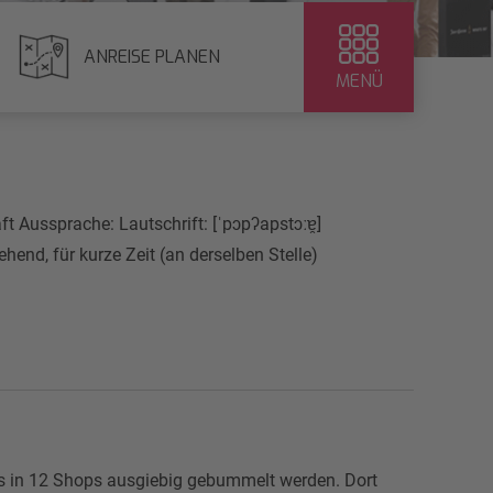
ANREISE PLANEN
MENÜ
t Aussprache: Lautschrift: [ˈpɔpʔapstɔːɐ̯]
end, für kurze Zeit (an derselben Stelle)
its in 12 Shops ausgiebig gebummelt werden. Dort