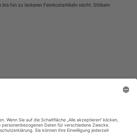
 bis hin zu leckeren Feinkostartikeln reicht. Stöbern
g bis Samstag
Vermietung
 - 19.00 Uhr
e Infos HIER!