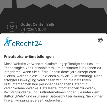
Outlet Center Selb
Vielitzer Str. 30
95100 Selb
E-Mail schreiben
Telefon Center Management:
+49 9287 30 700 3 - 0
Montag bis Samstag
10.00 - 19.00 Uhr
Weitere Infos HIER!
Vermietung
KARRIERE