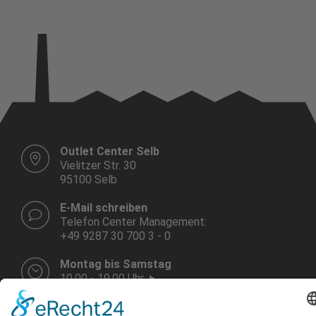
Outlet Center Selb
Vielitzer Str. 30
95100 Selb
E-Mail schreiben
Telefon Center Management:
+49 9287 30 700 3 - 0
Montag bis Samstag
10.00 - 19.00 Uhr
Weitere Infos HIER!