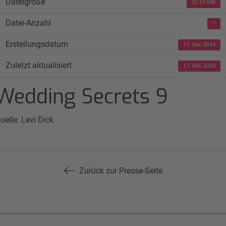
Dateigröße
32.63 MB
Datei-Anzahl
1
Erstellungsdatum
17. Mai 2024
Zuletzt aktualisiert
17. Mai 2024
Wedding Secrets 9
uelle: Levi Dick
Zurück zur Presse-Seite