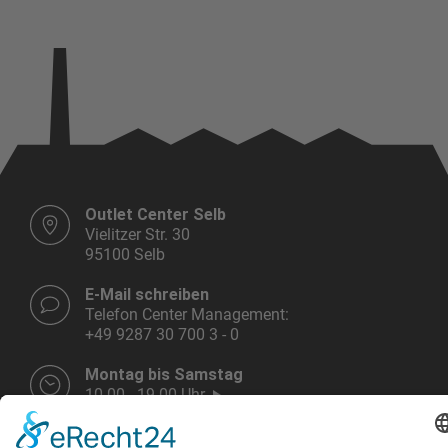
Outlet Center Selb
Vielitzer Str. 30
95100 Selb
E-Mail schreiben
Telefon Center Management:
+49 9287 30 700 3 - 0
Montag bis Samstag
10.00 - 19.00 Uhr
Weitere Infos HIER!