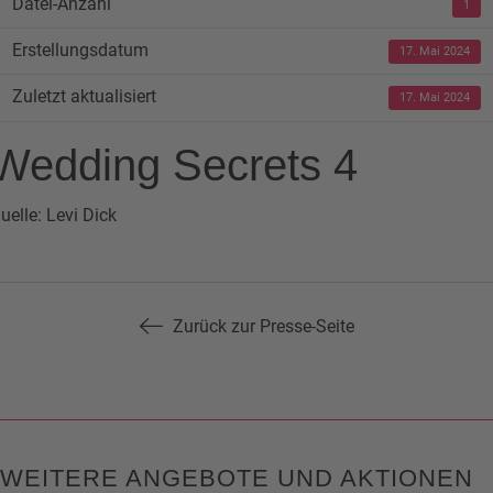
Datei-Anzahl
1
Erstellungsdatum
17. Mai 2024
Zuletzt aktualisiert
17. Mai 2024
Wedding Secrets 4
uelle: Levi Dick
Zurück zur Presse-Seite
WEITERE ANGEBOTE UND AKTIONEN