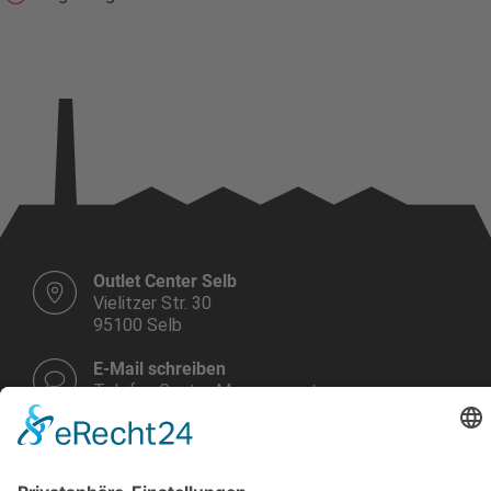
Outlet Center Selb
Vielitzer Str. 30
95100 Selb
E-Mail schreiben
Telefon Center Management:
+49 9287 30 700 3 - 0
Montag bis Samstag
10.00 - 19.00 Uhr