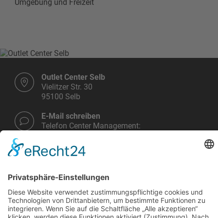
Umgebung und Freizeit
Outlet Center Selb
Vielitzer Str. 30
95100 Selb
E-Mail schreiben
Telefon Center Management:
+49 9287 30 700 3 - 0
Montag bis Samstag
10.00 - 19.00 Uhr
Weitere Infos HIER!
Vermietung