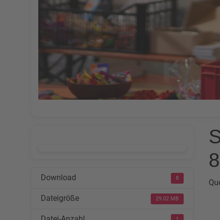
S
DOWNLOAD
8
Download
8
Que
Dateigröße
29.02 MB
Datei-Anzahl
1