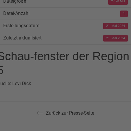
Dateigröße
27.70 MB
Datei-Anzahl
1
Erstellungsdatum
21. Mai 2024
Zuletzt aktualisiert
21. Mai 2024
Schau-fenster der Region
5
uelle: Levi Dick
Zurück zur Presse-Seite