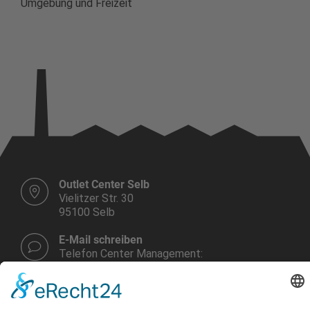
Umgebung und Freizeit
Outlet Center Selb
Vielitzer Str. 30
95100 Selb
E-Mail schreiben
Telefon Center Management:
+49 9287 30 700 3 - 0
Montag bis Samstag
10.00 - 19.00 Uhr