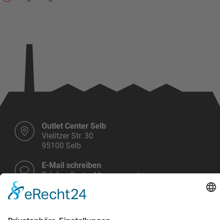
Outlet Center Selb
Vielitzer Str. 30
95100 Selb
E-Mail schreiben
Telefon Center Management:
+49 9287 30 700 3 - 0
Montag bis Samstag
10.00 - 19.00 Uhr