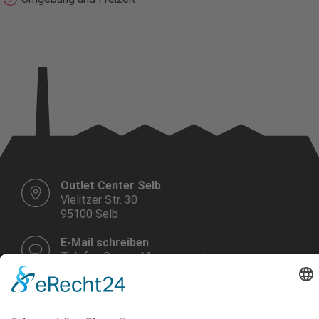
Outlet Center Selb
Vielitzer Str. 30
95100 Selb
E-Mail schreiben
Telefon Center Management:
+49 9287 30 700 3 - 0
Montag bis Samstag
10.00 - 19.00 Uhr