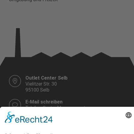
Outlet Center Selb
Vielitzer Str. 30
95100 Selb
E-Mail schreiben
Telefon Center Management:
+49 9287 30 700 3 - 0
Montag bis Samstag
10.00 - 19.00 Uhr