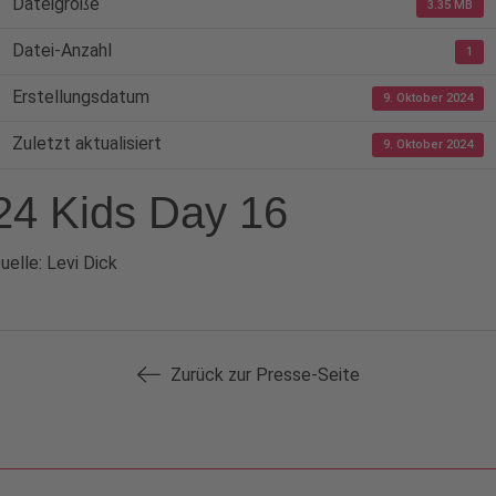
Dateigröße
3.35 MB
Datei-Anzahl
1
Erstellungsdatum
9. Oktober 2024
Zuletzt aktualisiert
9. Oktober 2024
24 Kids Day 16
uelle: Levi Dick
Zurück zur Presse-Seite