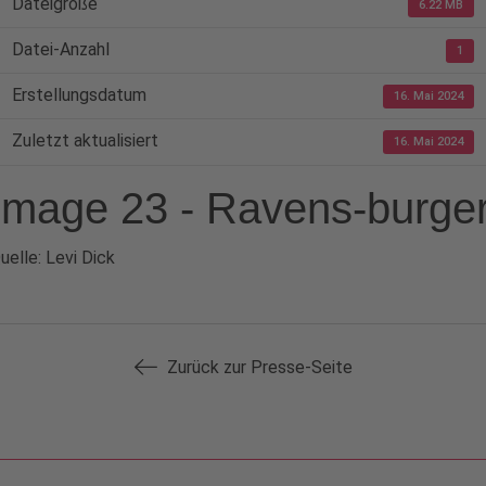
Dateigröße
6.22 MB
Datei-Anzahl
1
Erstellungsdatum
16. Mai 2024
Zuletzt aktualisiert
16. Mai 2024
Image 23 - Ravens-burge
uelle: Levi Dick
Zurück zur Presse-Seite