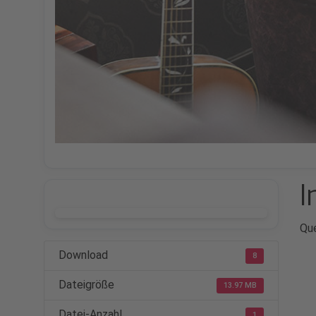
I
DOWNLOAD
Que
Download
8
Dateigröße
13.97 MB
Datei-Anzahl
1