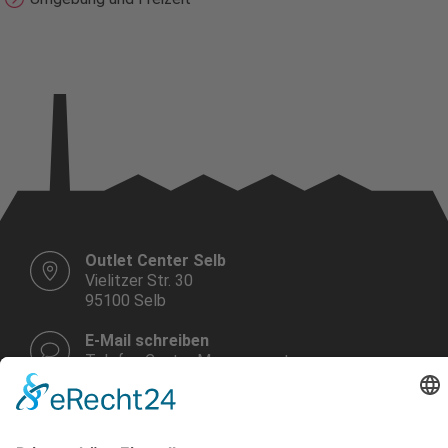
Outlet Center Selb
Vielitzer Str. 30
95100 Selb
E-Mail schreiben
Telefon Center Management:
+49 9287 30 700 3 - 0
Montag bis Samstag
10.00 - 19.00 Uhr