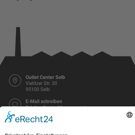
Outlet Center Selb
Vielitzer Str. 30
95100 Selb
E-Mail schreiben
Telefon Center Management:
+49 9287 30 700 3 - 0
Montag bis Samstag
10.00 - 19.00 Uhr