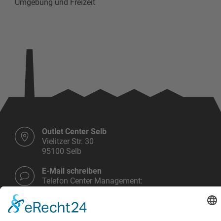
Umgebung und Freizeit
Outlet Center Selb
Vielitzer Str. 30
95100 Selb
E-Mail schreiben
Telefon Center Management:
+49 9287 30 700 3 - 0
Montag bis Samstag
10.00 - 19.00 Uhr