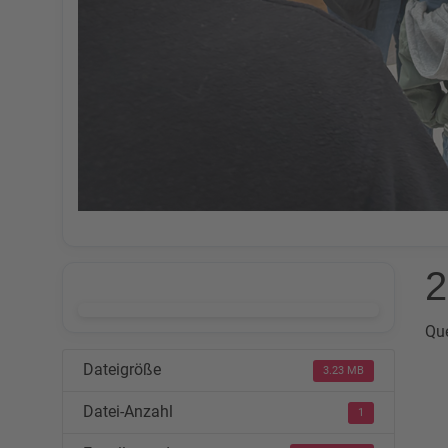
2
DOWNLOAD
Que
Dateigröße
3.23 MB
Datei-Anzahl
1