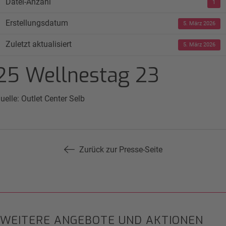
Datei-Anzahl
1
Erstellungsdatum
5. März 2026
Zuletzt aktualisiert
5. März 2026
25 Wellnestag 23
uelle: Outlet Center Selb
Zurück zur Presse-Seite
WEITERE ANGEBOTE UND AKTIONEN