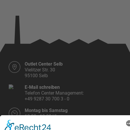
Outlet Center Selb
Vielitzer Str. 30
95100 Selb
E-Mail schreiben
Telefon Center Management:
+49 9287 30 700 3 - 0
Montag bis Samstag
10.00 - 19.00 Uhr
Weitere Infos HIER!