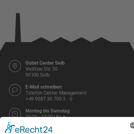
Outlet Center Selb
Vielitzer Str. 30
95100 Selb
E-Mail schreiben
Telefon Center Management:
+49 9287 30 700 3 - 0
Montag bis Samstag
10.00 - 19.00 Uhr
Weitere Infos HIER!