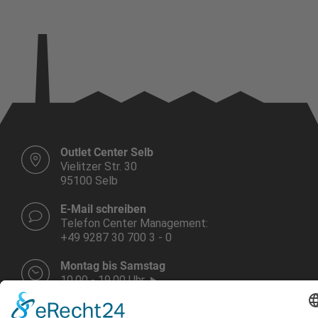
Outlet Center Selb
Vielitzer Str. 30
95100 Selb
E-Mail schreiben
Telefon Center Management:
+49 9287 30 700 3 - 0
Montag bis Samstag
10.00 - 19.00 Uhr
Weitere Infos HIER!