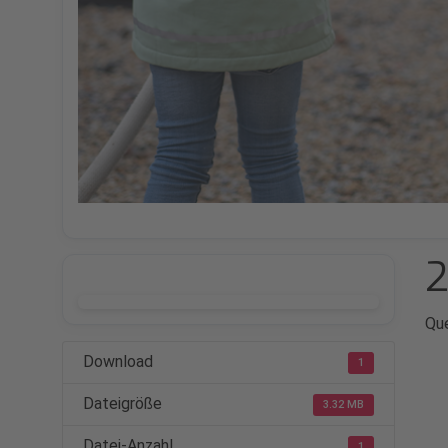
2
DOWNLOAD
Que
Download
1
Dateigröße
3.32 MB
Datei-Anzahl
1