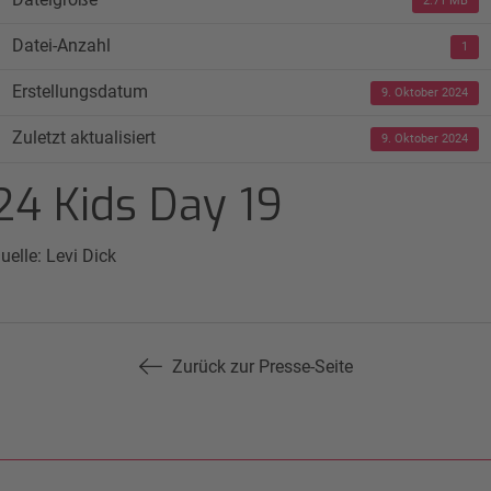
2.71 MB
Datei-Anzahl
1
Erstellungsdatum
9. Oktober 2024
Zuletzt aktualisiert
9. Oktober 2024
24 Kids Day 19
uelle: Levi Dick
Zurück zur Presse-Seite