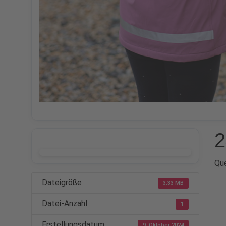
2
DOWNLOAD
Que
Dateigröße
3.33 MB
Datei-Anzahl
1
Erstellungsdatum
9. Oktober 2024