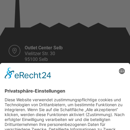
Outlet Center Selb
Vielitzer Str. 30
95100 Selb
E-Mail schreiben
Telefon Center Management:
+49 9287 30 700 3 - 0
Montag bis Samstag
10.00 - 19.00 Uhr
Weitere Infos HIER!
Vermietung